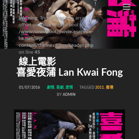
Warning
: Trying to access array
offset on value of type bool in
/www/wwwroot/movie.eservice-
hk.net/wp-
content/themes/caos/header.php
on line
45
線上電影
喜愛夜蒲 Lan Kwai Fong
01/07/2016
劇情
,
喜劇
,
愛情
TAGGED
2011
,
香港
BY
ADMIN