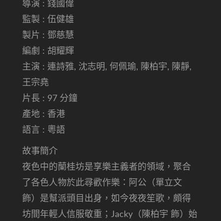
導演 : 錢國偉
監製 : 伍健雄
製片 : 鄧慈慧
編劇 : 胡耀輝
主演 : 連詩雅, 沈志明, 何佩瑜, 陳柏宇, 陳靜,
王宗堯
片長 : 97 分鐘
產地 : 香港
語言 : 粵語
故事簡介
夜色中的蘭桂坊是享樂主義者的領域，聚合
了各色人物於此尋歡作樂：阿公（單立文
飾）是幫派頭目出身，如今夜夜笙歌，頗得
坊間年輕人信服敬重；Jacky（陳柏宇 飾）始