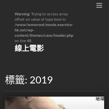
Warning
: Trying to access array
offset on value of type bool in
/www/wwwroot/movie.eservice-
hk.net/wp-
content/themes/caos/header.php
on line
45
線上電影
標籤:
2019