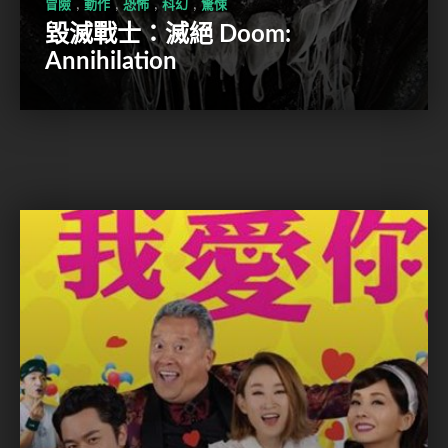
,
,
,
,
冒險
動作
恐怖
科幻
驚悚
毀滅戰士：滅絕 Doom:
Annihilation