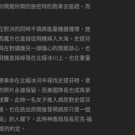
和佩姬所開的施密特的跑車去追趕，而
在對決的同時不慎將能量機器撞壞，施
而魔方也直接從飛機掉入大海。史提芬
與在對講機另一頭傷心的佩姬談心，也
飛機直接掉落在北極冰川上，也在重量
德奉命在北極冰河中尋找史提芬時，意
的照片永遠保留，而美國隊長也成爲第
球賽。此時一名女子進入病房對史提芬
誰，也在逃出房間後發現病房只是一個
局』的人攔下，此時神盾局局長尼克·福
姬的約定。