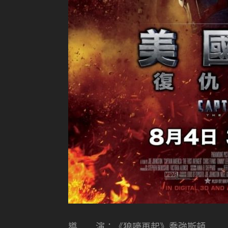
導 演：《狼嚎再起》喬強斯頓