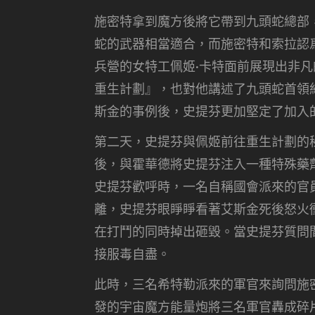
施密特拿到魔方後將它帶到九頭蛇總部
蛇的武器相當適合，而施密特和索拉認
兵營的女特工佩姬·卡特面前展現出非
重生計劃』，也對他講述了九頭蛇首領
斯金的事例後，史提芬更加堅定了加入
第二天，史提芬與佩姬前往重生計劃的
後，與霍華德將史提芬注入一種特殊藥
史提芬歡呼時，一名自稱國會派來的官
離，史提芬眼睜睜看著艾斯金死後怒火
在打鬥的同時掉出砸毀。當史提芬質問
接服毒自盡。
此時，三名希特勒派來的軍官來詢問施
發的宇宙魔方能量炮將三名軍官轟成碎