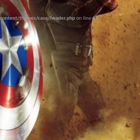
ontent/themes/caos/header.php
on line
45