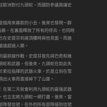
往歐洲對付九頭蛇，而國防參議員讓史
是個用來募款的小丑，後來也發現一群
造廠，在裏面釋放了所有的俘兵，也同時
也在史提芬到達頂樓時與他見面，而施
遠遠超過人類。
到最前線作戰。史提芬首先與巴奇和幾
頭蛇和武器。但後來，九頭蛇在如此失
於索拉指揮的武器火車，於是立刻在雪
飛出火車而直接掉下了山崖。
：在第二天就會利用九頭蛇的最強武器
，也立志將九頭蛇一網打盡。後來，當
部隊發信號。在外的所有部隊接到信號