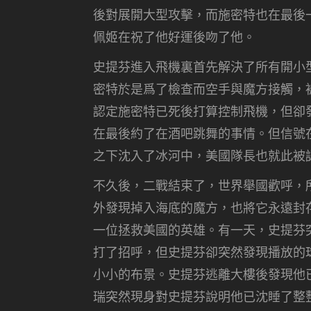
後對展開大型攻擊，而施密特也在最後
佩姬在祝了他好運後吻了他。
史提芬進入飛機裏首先解決了所有開小
密特於是爲了檢查而空手與魔方接觸，
認定施密特已死後打算控制飛機，但卻
在最後約了在酒吧跳舞的事情。但信號
之下沈入了冰河中，美國隊長也就此被
不久後，二戰結束了，世界舉國歡呼，
外發現掉入海底的魔方，也將它永遠封
一位拯救美國的英雄。有一天，史提芬
打了招呼，但史提芬卻突然發現播放的
小小的布景。史提芬逃離大樓後發現他
瑞突然現身對史提芬說明他已沈睡了整