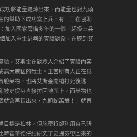
後成功將能量提煉出來，而能量也對九頭
金的幫助下成功當上兵，有一日在協助
情：加入國家籌備多年的一個『超級士兵
一個加入重生計劃的實驗對象。在聽到艾
實驗，艾斯金在對眾人介紹了實驗內容
成高大威猛的戰士。正當所有人正在爲
實驗藥物，也將艾斯金開槍打死後逃
卻被史提芬直接拉回地面上，而藥物也
個就會再長出來，九頭蛇萬歲！」就直
擊目標是柏林，但施密特卻利用自己研
此時霍華德仔細研究了史提芬帶回來的