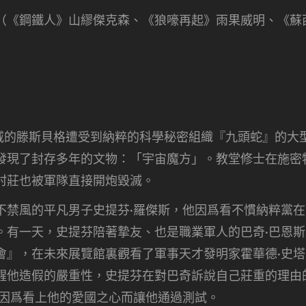
《鋼鐵人》山繆傑克森、《狼嚎再起》雨果威明、《蘇
挪威的滕斯貝格遭受到納粹的科學秘密組織『九頭蛇』的大
發現了封存多年的文物：「宇宙魔方」。教堂修士在施密
村莊也被軍隊直接開炮毀滅。
不禁風的平凡男子史提芬·羅傑斯，他因爲看不慣納粹黨
。有一天，史提芬陪著摯友、也是職業軍人的巴奇·巴恩
會』，在未來展覽館裏觀看了軍事天才發明家霍華德·史
醒他造假的嚴重性，史提芬在對巴奇訴說自己莊重的理由
也因爲看上他的愛國之心而讓他通過測試。