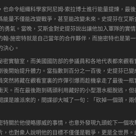
，也命令組織科學家阿尼姆·索拉博士進行能量提煉，最
爲能量不僅能改變戰爭，甚至能改變未來。史提芬在艾斯
凡的勇氣。當晚，艾斯金對史提芬說出讓他加入軍隊的實
約翰·施密特就是自己當年的合作夥伴，而施密特也是第
的決心。
秘密實驗室，而美國國防部的參議員和各地代表都來觀看
劑後開始提升體力。當指數到百分之一百後，史提芬已變
員突然將藏在觀看室裏的炸彈引爆而趁機拿走了最後一瓶
衝天。而在最後跑到碼頭利用藏好的小型潛水艇脫逃，但
間諜是誰派來的，間諜卻大喊了一句：「砍掉一個頭，兩
密特關於他侵略挪威的事情，也意外發現九頭蛇下一個攻
片，也對衆人說明他的目標不僅僅是戰爭，更是全世界。