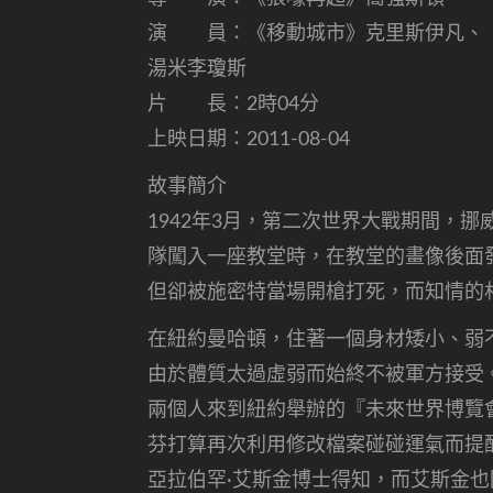
演 員：《移動城市》克里斯伊凡、（
湯米李瓊斯
片 長：2時04分
上映日期：2011-08-04
故事簡介
1942年3月，第二次世界大戰期間，
隊闖入一座教堂時，在教堂的畫像後面
但卻被施密特當場開槍打死，而知情的
在紐約曼哈頓，住著一個身材矮小、弱
由於體質太過虛弱而始終不被軍方接受
兩個人來到紐約舉辦的『未來世界博覽
芬打算再次利用修改檔案碰碰運氣而提
亞拉伯罕·艾斯金博士得知，而艾斯金