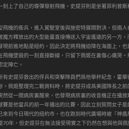
一刻上了自己的導彈發射飛機，史提芬則是坐著菲利普斯
型飛機的衛兵，進入駕駛室後與施密特展開對決，但兩人
被魔方釋放出的大型能量直接傳送入宇宙遙遠的另一方，
發現前進地點是紐約，因此決定將飛機迫降在海面上，也
在飛機墜毀的一刻直接斷線，只留下佩姬在裏傷心痛哭。
認定陣亡。
所有史提芬救出的俘兵和突擊隊員們爲他舉杯紀念，霍華
存。佩姬整理完二戰資料時，將史提芬成爲美國隊長之前
突然從一間病房裏醒來，也發現病房裏的收音機正在播放
球賽是他當兵的前一年播出的比賽，因此立刻質問女子是
已來到今日現代的紐約市，也在跑到時代廣場時被『神盾
整70年，但史提芬在無法接受現實之下仍然在想與他與佩