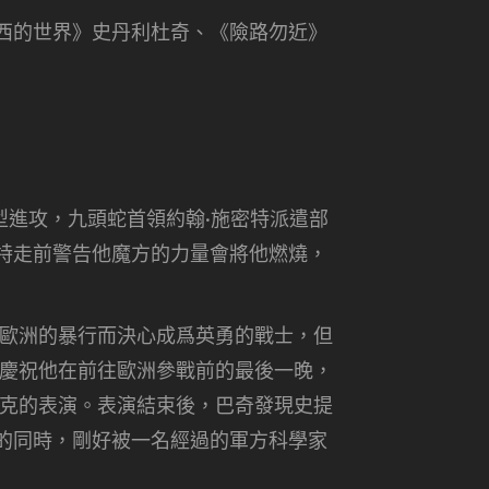
西的世界》史丹利杜奇、《險路勿近》
型進攻，九頭蛇首領約翰·施密特派遣部
特走前警告他魔方的力量會將他燃燒，
在歐洲的暴行而決心成爲英勇的戰士，但
斯慶祝他在前往歐洲參戰前的最後一晚，
塔克的表演。表演結束後，巴奇發現史提
的同時，剛好被一名經過的軍方科學家