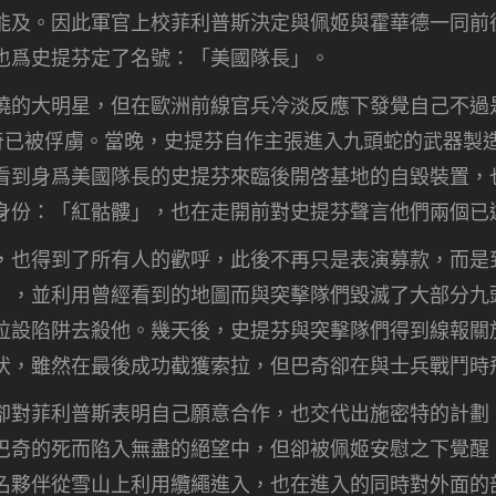
能及。因此軍官上校菲利普斯決定與佩姬與霍華德一同前
也爲史提芬定了名號：「美國隊長」。
曉的大明星，但在歐洲前線官兵冷淡反應下發覺自己不過
巴奇已被俘虜。當晚，史提芬自作主張進入九頭蛇的武器製
看到身爲美國隊長的史提芬來臨後開啓基地的自毀裝置，
身份：「紅骷髏」，也在走開前對史提芬聲言他們兩個已
，也得到了所有人的歡呼，此後不再只是表演募款，而是
」，並利用曾經看到的地圖而與突擊隊們毀滅了大部分九
拉設陷阱去殺他。幾天後，史提芬與突擊隊們得到線報關
伏，雖然在最後成功截獲索拉，但巴奇卻在與士兵戰鬥時
卻對菲利普斯表明自己願意合作，也交代出施密特的計劃
巴奇的死而陷入無盡的絕望中，但卻被佩姬安慰之下覺醒
名夥伴從雪山上利用纜繩進入，也在進入的同時對外面的