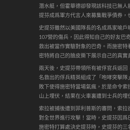
潛水艇，但霍華德卻發現該科技已無人
提芬成爲軍方代言人來募集戰爭債券，
史提芬雖然以美國隊長的名成爲家喻戶
107營的傷兵，因此得知自己的好友
救出被當作實驗對象的巴奇。而施密特
密特將自己的臉皮撕下展示自己的真實
兩天後，史提芬帶領所有被俘官兵返回
名救出的俘兵精英組成了「咆哮突擊隊
敗下使得施密特當場氣瘋，於是命令索
山上埋伏，結果在火車裏遭到士兵的埋
索拉被捕後遭到菲利普斯的審問，索拉
對全世界進行攻擊！當時，史提芬因爲
施密特打算處決史提芬時，史提芬的三