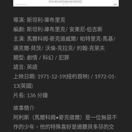
導演: 斯坦利·庫布里克
編劇: 斯坦利·庫布里克/ 安東尼·伯吉斯
主演: 馬爾科姆·麥克道威爾/ 帕特里克·馬基/
邁克爾·貝茨/ 沃倫·克拉克/ 約翰·克萊夫
類型: 劇情 / 科幻 / 犯罪
語言: 英語
上映日期: 1971-12-19(紐約首映) / 1972-01-
13(英國)
片長: 136 分鐘
故事簡介
阿利斯（馬爾科姆•麥克道爾）是一位無惡不
作的少年，他的特殊喜好是邊聽貝多芬的交