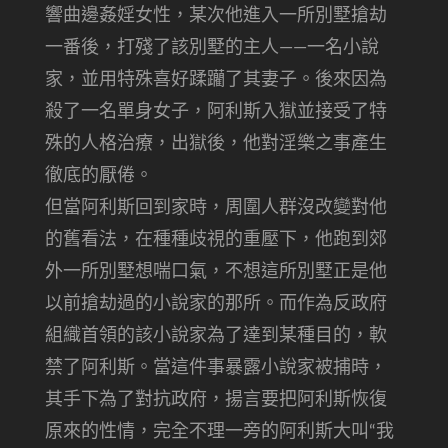
響曲邊姦婬女性，某次他進入一所別墅搶​​劫
一番後，打殘了該別墅的主人——一名小說
家，並用特殊喜好蹂躪了其妻子。後來因為
殺了一名單身女子，阿利斯入獄並接受了特
殊的人格治療，出獄後，他對淫樂之事產生
徹底的厭倦。
但當阿利斯回到家時，周圍人群沒改變對他
的舊看法，在種種歧視的重壓下，他跑到郊
外一所別墅想喘口氣，不想這所別墅正是他
以前搶劫過的小說家的那所。而作為反政府
組織首領的該小說家為了達到某種目的，軟
禁了阿利斯。當這件事暴露小說家被捕時，
其手下為了對抗政府，揚言要把阿利斯恢復
原來的性情，完全不理一旁的阿利斯大叫“我