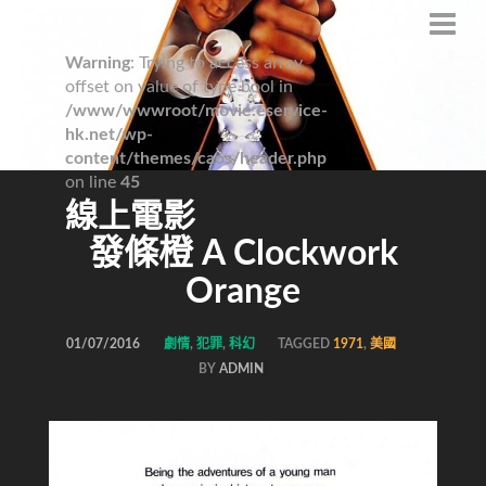
Warning
: Trying to access array
offset on value of type bool in
/www/wwwroot/movie.eservice-
hk.net/wp-
content/themes/caos/header.php
on line
45
線上電影
發條橙 A Clockwork
Orange
01/07/2016
劇情
,
犯罪
,
科幻
TAGGED
1971
,
美國
BY
ADMIN