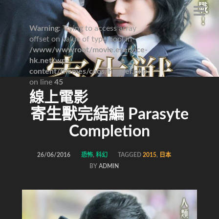
Warning
: Trying to access array
offset on value of type bool in
/www/wwwroot/movie.eservice-
hk.net/wp-
content/themes/caos/header.php
on line
45
線上電影
寄生獸完結編 Parasyte
Completion
26/06/2016
恐怖
,
科幻
TAGGED
2015
,
日本
BY
ADMIN