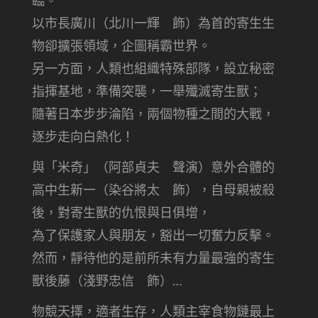
臨。
以市長廣川（北川一輝 飾）為首的寄生生
物卻擴張領域，企圖稱霸世界。
另一方面，人類也組織特殊部隊，設立秘密
指揮基地，準備突襲，一舉殲滅寄生獸；
隨著日本步步淪陷，兩個物種之間的大戰，
逐步走向白熱化！
與「米奇」（阿部貞夫 聲演）意外合體的
高中生新一（染谷將太 飾），自母親被殺
後，對寄生獸的仇恨與日俱增，
為了保護家人與朋友，豁出一切奮力反擊。
然而，靜待他的是前所未有力量最強的寄生
獸後藤（淺野忠信 飾）…
物競天擇，適者生存，人類主宰食物鏈最上