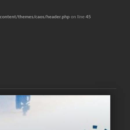
ontent/themes/caos/header.php
on line
45