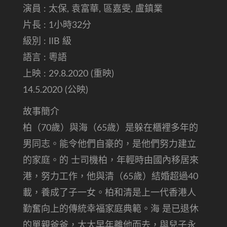
演員 : 太保, 袁富華, 區嘉雯, 盧鎮業
片長 : 1小時32分
級別 : IIB 級
語言 : 粵語
上映 : 29.8.2020 (重映)
14.5.2020 (公映)
故事簡介
柏（70歲）與海（65歲）是躲在櫃裡多年的
男同志。能令他們自豪的，是他們努力建立
的家庭。的 士司機柏，年輕時由國內移居來
港，努力工作，他與清（65歲）結婚超過40
載，養成了子一女。柏和清是上一代香港人
勤奮向上的傳統幸福家庭典範。海 是已退休
的單親爸爸，太太早年離他而去，與兒子永