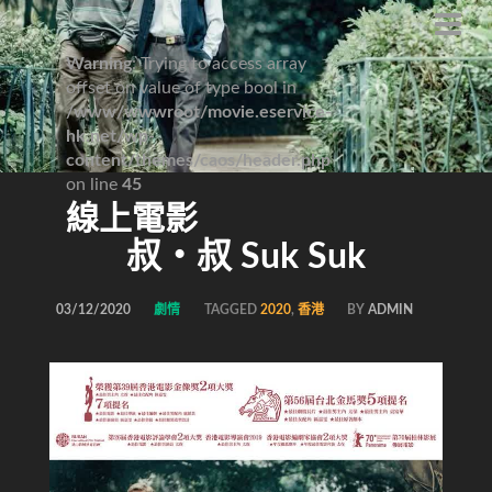
Warning
: Trying to access array
offset on value of type bool in
/www/wwwroot/movie.eservice-
hk.net/wp-
content/themes/caos/header.php
on line
45
線上電影
叔‧叔 Suk Suk
03/12/2020
劇情
TAGGED
2020
,
香港
BY
ADMIN