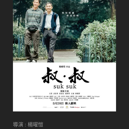
導演 : 楊曜愷