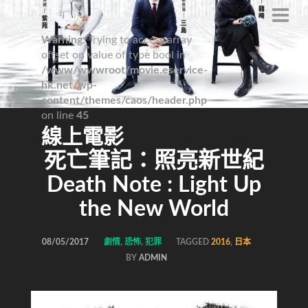
Warning
: Trying to access array
offset on value of type bool in
/www/wwwroot/movie.eservice-
hk.net/wp-
content/themes/caos/header.php
on line
45
線上電影
死亡筆記：照亮新世紀
Death Note : Light Up
the New World
08/05/2017
劇情
,
恐怖
,
犯罪
TAGGED
2016
,
日本
BY
ADMIN