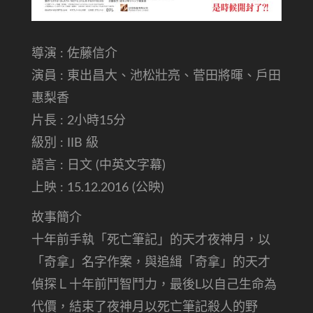
導演 : 佐藤信介
演員 : 東出昌大、池松壯亮、菅田將暉、戶田
惠梨香
片長 : 2小時15分
級別 : IIB 級
語言 : 日文 (中英文字幕)
上映 : 15.12.2016 (公映)
故事簡介
十年前手執「死亡筆記」的天才夜神月，以
「奇拿」名字作案，與追緝「奇拿」的天才
偵探Ｌ十年前鬥智鬥力，最後L以自己生命為
代價，結束了夜神月以死亡筆記殺人的野