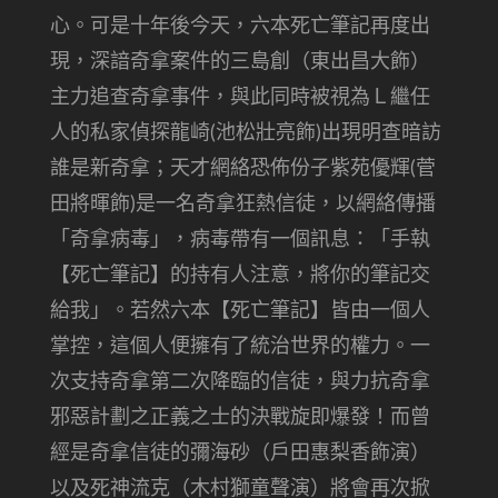
心。可是十年後今天，六本死亡筆記再度出
現，深諳奇拿案件的三島創（東出昌大飾）
主力追查奇拿事件，與此同時被視為Ｌ繼任
人的私家偵探龍崎(池松壯亮飾)出現明查暗訪
誰是新奇拿；天才網絡恐佈份子紫苑優輝(菅
田將暉飾)是一名奇拿狂熱信徒，以網絡傳播
「奇拿病毒」，病毒帶有一個訊息：「手執
【死亡筆記】的持有人注意，將你的筆記交
給我」。若然六本【死亡筆記】皆由一個人
掌控，這個人便擁有了統治世界的權力。一
次支持奇拿第二次降臨的信徒，與力抗奇拿
邪惡計劃之正義之士的決戰旋即爆發！而曾
經是奇拿信徒的彌海砂（戶田惠梨香飾演）
以及死神流克（木村獅童聲演）將會再次掀