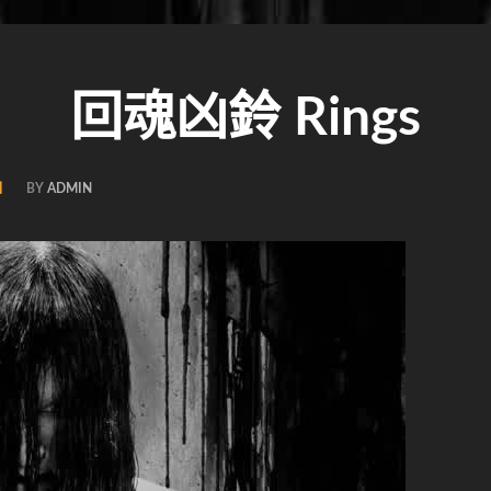
回魂凶鈴 Rings
國
BY
ADMIN