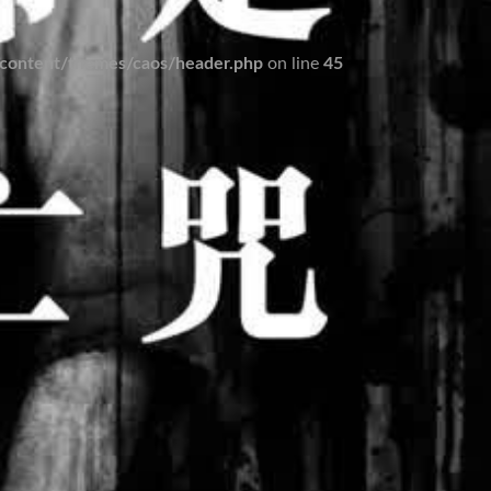
ontent/themes/caos/header.php
on line
45