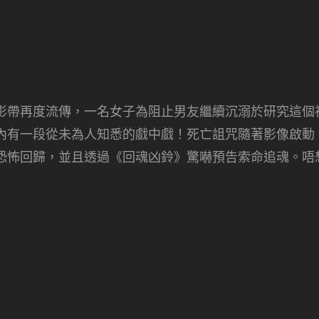
影帶再度流傳，一名女子為阻止男友繼續沉溺於研究這個
內有一段從未為人知悉的戲中戲！死亡詛咒隨著影像啟動
恐怖回歸，並且透過《回魂凶鈴》驚嚇預告索命追魂。唔