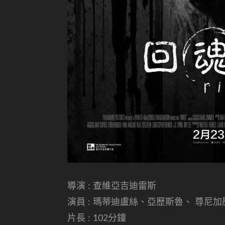
導演 : 查維亞吉迪雷斯
演員 : 瑪蒂迪盧絲、亞歷斯魯、 尊尼加
片長 : 102分鐘