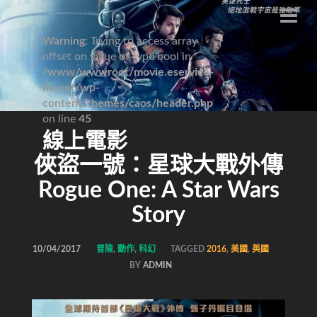
Warning
: Trying to access array
offset on value of type bool in
/www/wwwroot/movie.eservice-
hk.net/wp-
content/themes/caos/header.php
on line
45
線上電影
俠盜一號：星球大戰外傳
Rogue One: A Star Wars
Story
10/04/2017
冒險
,
動作
,
科幻
TAGGED
2016
,
美國
,
英國
BY
ADMIN