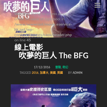
Warning
: Trying to access array
offset on value of type bool in
/www/wwwroot/movie.eservice-
hk.net/wp-
content/themes/caos/header.php
on line
45
線上電影
吹夢的巨人 The BFG
17/12/2016
冒險
,
奇幻
TAGGED
2016
,
加拿大
,
美國
,
英國
BY
ADMIN