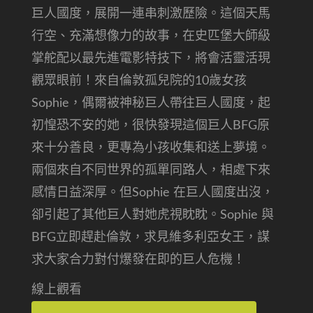
巨人國度，展開一連串刺激歷險。這個天馬
行空、充滿想像力的故事，在史匹堡大師級
掌舵配以最先進電影特技下，將會活靈活現
觀眾眼前！來自倫敦孤兒院的10歲女孩
Sophie，偶爾被神秘巨人帶往巨人國度，起
初惶恐不安的她，很快發現這個巨人BFG原
來十分善良，更專為小孩收集和送上夢境。
兩個來自不同世界的孤單同路人，相處下來
感情日益深厚。但Sophie 在巨人國度出沒，
卻引起了其他巨人對她虎視眈眈。Sophie 與
BFG立即趕赴倫敦，求見維多利亞女王，謀
求大家合力對付爆發在即的巨人危機！
線上觀看