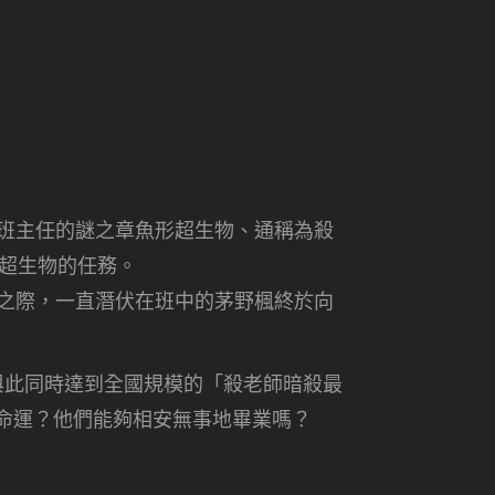
班班主任的謎之章魚形超生物、通稱為殺
的超生物的任務。
下之際，一直潛伏在班中的茅野楓終於向
與此同時達到全國規模的「殺老師暗殺最
命運？他們能夠相安無事地畢業嗎？