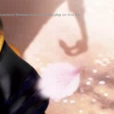
ontent/themes/caos/header.php
on line
45