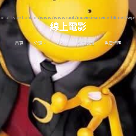
lue of type bool in
/www/wwwroot/movie.eservice-hk.net/wp-c
線上電影
首頁
分類
VIP
常見問題
免責聲明