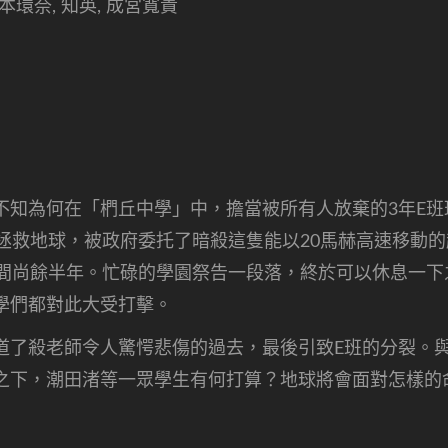
橋本環奈, 知英, 成宮寬貴
不知為何在「椚丘中學」中，擔當被所有人放棄的3年E
拯救地球，被政府委托了暗殺這隻能以20馬赫高速移動
時間尚餘半年。忙碌的學園祭告一段落，終於可以休息一
學們都對此大受打擊。
道了殺老師令人驚愕悲傷的過去，最後引致E班的分裂。
之下，潮田渚等一眾學生有何打算？地球將會面對怎樣的