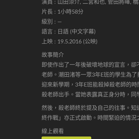
演員 : 山田涼介, 二宮和也, 菅田將暉, 
片長 : 1小時58分
級別 : —
語言 : 日語 (中文字幕)
上映 : 19.5.2016 (公映)
故事簡介
即使作出了一年後破壞地球的宣言，卻
老師。潮田渚等一眾3年E班的學生為了
迎來新學期，3年E班能殺掉殺老師的
殺老師出手。當她表露真正身分時，同
然後，殺老師終於提及自己的往事。知
終作戰」亦正式啟動。時間緊迫的情況
線上觀看