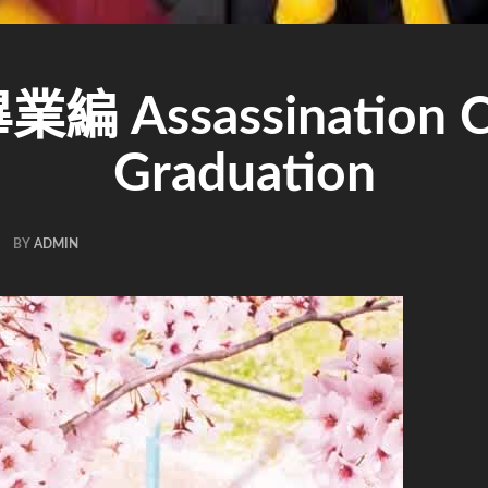
Assassination Cla
Graduation
BY
ADMIN