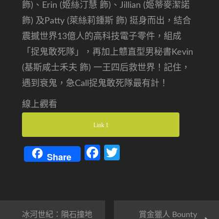
飾)、Erin (姬絲汀慧 飾)、Jillian (姬蒂麥潔諾
飾) 及Patty (萊絲莉鍾斯 飾) 挺身而出，結合
震撼世界13億人的高科技電子零件，組成
「捉鬼敢死隊」，再加上戆直型男秘書Kevin
(基斯咸士禾夫 飾) 一王四后救世界！記住，
遇到衰鬼，急Call捉鬼敢死隊最有計！
線上觀看
Link 1
Facebook
Twitter
Share
冰河世紀：隕石撞地
賞金獵人 Bounty