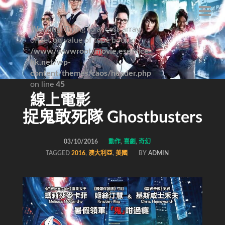
Warning
: Trying to access array
offset on value of type bool in
/www/wwwroot/movie.eservice-
hk.net/wp-
content/themes/caos/header.php
on line
45
線上電影
捉鬼敢死隊 Ghostbusters
03/10/2016
動作
,
喜劇
,
奇幻
TAGGED
2016
,
澳大利亞
,
美國
BY
ADMIN