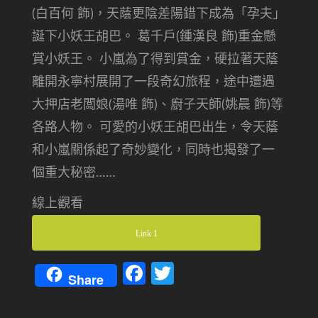
(白百何 飾)，天蔭更陰差陽錯下成為「孕夫」
誕下小妖王胡巴。 葛千戶(鍾漢良 飾)重金懸
賞小妖王。 小嵐為了得到賞金，硬拉著天蔭
離開永寧村展開了一段奇幻旅程，途中遭遇
大押店老闆娘(湯唯 飾)、廚子天師(姚晨 飾)等
各路人物。 可愛的小妖王胡巴出生，令天蔭
和小嵐關係起了奇妙變化，同時也揭發了一
個重大秘密……
線上觀看
Link 1
Facebook
Twitter
Share