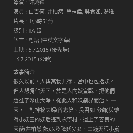
導演 : 許誠毅
演員 : 白百何, 井柏然, 曾志偉, 吳君如, 湯唯
片長 : 1小時51分
級別 : IIA 級
語言 : 粵語 (中英文字幕)
上映 : 5.7.2015 (優先場)
16.7.2015 (公映)
故事簡介
很久以前，人與萬物共存，當中也包括妖。
但人想獨佔天下，於是人向妖宣戰，把他們
趕進了深山大澤，從此人和妖劃界而治。 一
天，一對神祕夫婦(曾志偉、吳君如 分飾)與懷
有小妖王的妖后逃到永寧村，遇上了善良的
天蔭(井柏然 飾)以及降妖少女、二錢天師小嵐