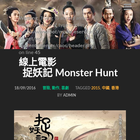
Warning
: Trying to access array
offset on value of type bool in
/www/wwwroot/movie.eservice-
hk.net/wp-
content/themes/caos/header.php
on line
45
線上電影
捉妖記 Monster Hunt
18/09/2016
冒險
,
動作
,
喜劇
TAGGED
2015
,
中國
,
香港
BY
ADMIN