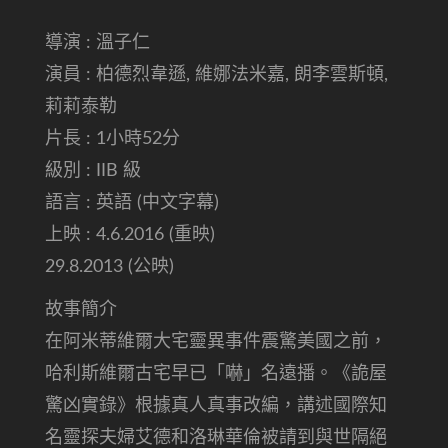
導演 : 溫子仁
演員 : 柏德烈韋遜, 維娜法米嘉, 朗李雲斯頓,
莉莉泰勒
片長 : 1小時52分
級別 : IIB 級
語言 : 英語 (中文字幕)
上映 : 4.6.2016 (重映)
29.8.2013 (公映)
故事簡介
在阿米蒂維爾大宅靈異事件震驚美國之前，
哈利斯維爾古宅早已「嚇」名遠播。《詭屋
驚凶實錄》根據真人真事改編，講述國際知
名靈探夫婦艾德和洛琳華倫被請到與世隔絕