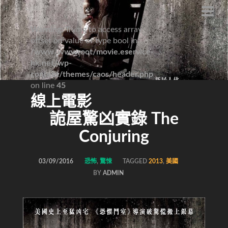
Warning
: Trying to access array
offset on value of type bool in
/www/wwwroot/movie.eservice-
hk.net/wp-
content/themes/caos/header.php
on line
45
線上電影
詭屋驚凶實錄 The
Conjuring
03/09/2016
恐怖
,
驚悚
TAGGED
2013
,
美國
BY
ADMIN