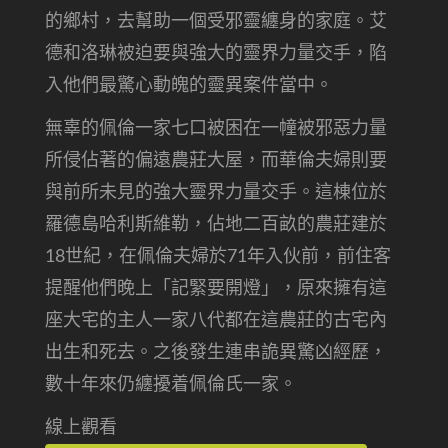
的鄉村，去幫助一個受邪靈纏身的家庭。艾
德和洛琳被迫要與強大的靈界力量交手，陷
入他們最驚心動魄的靈異案件當中。
無辜的佩倫一家七口被困在一幢被邪惡力量
所侵佔著的偏遠農莊大屋，而華倫夫婦則要
與前所未見的強大靈界力量交手。這棟位於
羅德島哈利斯維勒，佔地二百畝的農莊建於
18世紀，在佩倫夫婦於71年入伙前，前住客
提醒他們晚上「記緊要開燈」，原來擁有這
座大宅的主人一家八代都在這農莊的古宅內
出生和死去。之後發生連串詭異驚凶經歷，
數十年來仍纏擾着佩倫氏一家。
線上觀看