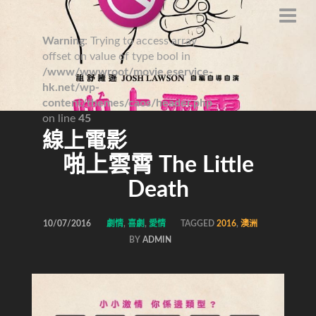
Warning
: Trying to access array
offset on value of type bool in
/www/wwwroot/movie.eservice-
hk.net/wp-
content/themes/caos/header.php
on line
45
線上電影
啪上雲霄 The Little
Death
10/07/2016
劇情
,
喜劇
,
愛情
TAGGED
2016
,
澳洲
BY
ADMIN