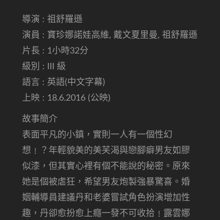
導演 : 祖舒羅遜
演員 : 寶珍娜諾娃高維, 戴文夏里曼, 祖舒羅遜
片長 : 1小時32分
級別 : III 級
語言 : 英語(中文字幕)
上映 : 18.6.2016 (公映)
故事簡介
表面平凡的小鎮，實則一人有一個性幻
想﹗？年輕貌美的美芙渴與戀腳癖男友如膠
似漆，但其實心裡有個不能說的秘密。原來
她是個被虐狂，希望男友炮製強暴驚喜。婚
姻輔導員建議丹和老婆嘗試角色扮演增加性
趣，丹卻愈扮愈上癮一發不可收拾﹗露雲娜