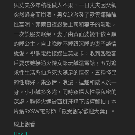
與丈夫多年積極做人不果，一日丈夫因父親
突然過身而崩潰，男兒淚激發了露雲娜陣陣
性高潮。菲爾日夜忍受上司和妻子的囉唆，
一次誤服安眠藥，妻子由黃面婆變千依百順
的睡公主，自此晚晚不睡跟沉睡的妻子談情
說愛。視像電話接線生莫妮卡，收到聾啞客
戶要求她接通火辣女郎玩鹹濕電話﹗五對追
求性生活慾仙慾死大滿足的情侶，五種怪異
的性癖好，集激情、浪漫、逗趣和感人於一
身。小小鹹多多趣，同時窺探人性最私密的
深處，難怪火速被西班牙購下版權翻拍﹗本
片獲SXSW電影節「最受觀眾歡迎大獎」。
線上觀看
Link 1