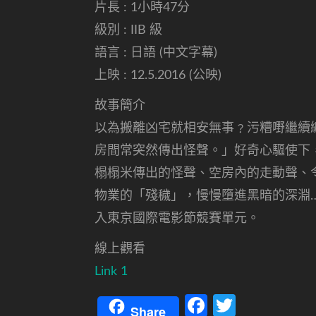
片長 : 1小時47分
級別 : IIB 級
語言 : 日語 (中文字幕)
上映 : 12.5.2016 (公映)
故事簡介
以為搬離凶宅就相安無事﹖污糟嘢繼續
房間常突然傳出怪聲。」好奇心驅使下
榻榻米傳出的怪聲、空房內的走動聲、
物業的「殘穢」，慢慢墮進黑暗的深淵
入東京國際電影節競賽單元。
線上觀看
Link 1
Facebook
Twitter
Share