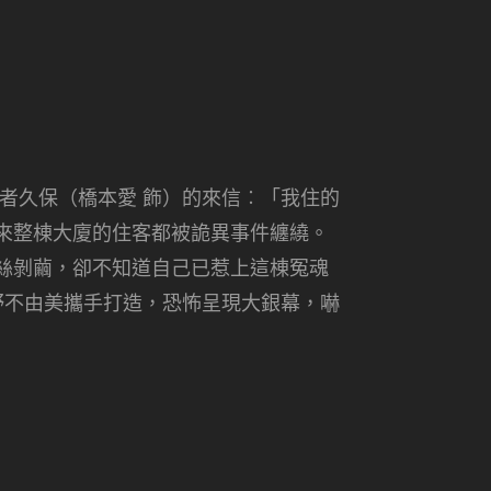
者久保（橋本愛 飾）的來信︰「我住的
來整棟大廈的住客都被詭異事件纏繞。
絲剝繭，卻不知道自己已惹上這棟冤魂
野不由美攜手打造，恐怖呈現大銀幕，嚇