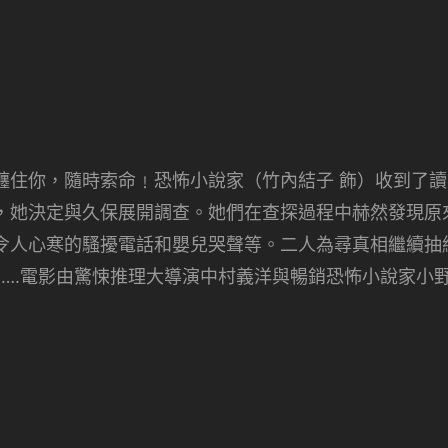
纏住你，隨時索命﹗恐怖小說家（竹內結子 飾）收到了讀
，她決定與久保展開調查。她們在查探過程中赫然發現原
令人心寒的騷擾電話和嬰兒哭聲等。二人為尋真相繼續抽
……電影由驚悚推理大導演中村義洋與暢銷恐怖小說家小