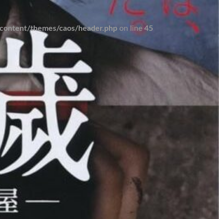
ontent/themes/caos/header.php
on line
45