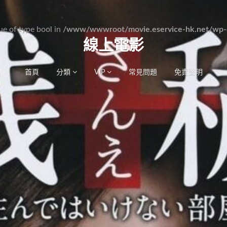
lue of type bool in
/www/wwwroot/movie.eservice-hk.net/wp-c
線上電影
首頁
分類
VIP
常見問題
免責聲明