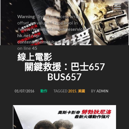
Warning
: Trying to access array
offset on value of type bool in
/www/wwwroot/movie.eservice-
hk.net/wp-
content/themes/caos/header.php
on line
45
線上電影
關鍵救援：巴士657
BUS657
01/07/2016
動作
TAGGED
2015
,
美國
BY
ADMIN