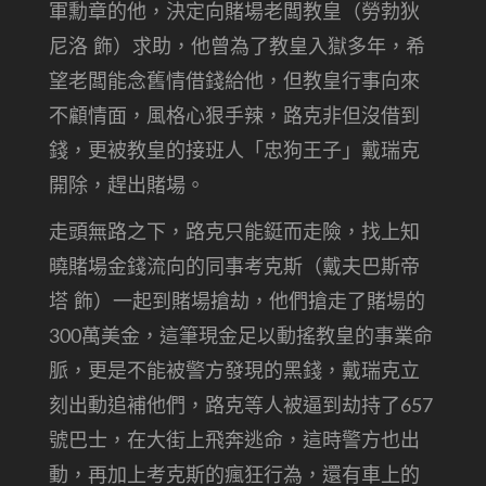
軍勳章的他，決定向賭場老闆教皇（勞勃狄
尼洛 飾）求助，他曾為了教皇入獄多年，希
望老闆能念舊情借錢給他，但教皇行事向來
不顧情面，風格心狠手辣，路克非但沒借到
錢，更被教皇的接班人「忠狗王子」戴瑞克
開除，趕出賭場。
走頭無路之下，路克只能鋌而走險，找上知
曉賭場金錢流向的同事考克斯（戴夫巴斯帝
塔 飾）一起到賭場搶劫，他們搶走了賭場的
300萬美金，這筆現金足以動搖教皇的事業命
脈，更是不能被警方發現的黑錢，戴瑞克立
刻出動追補他們，路克等人被逼到劫持了657
號巴士，在大街上飛奔逃命，這時警方也出
動，再加上考克斯的瘋狂行為，還有車上的