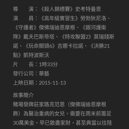
導 演：《殺人錦標賽》史考特曼恩
演 員：《高年級實習生》勞勃狄尼洛、
《守護者》傑佛瑞迪恩摩根、《銀河護衛
隊》戴夫巴斯帝塔、《特攻聯盟2》莫瑞錢斯
諾、《玩命關頭6》吉娜卡拉諾、《決勝21
點》凱特波斯沃
片 長：1時33分
發行公司：華藝
上映日期：2015-11-13
故事簡介
賭場發牌莊家路克范恩（傑佛瑞迪恩摩根
飾）為醫治重病的女兒，需要在周末前籌足
30萬美金，早已散盡家財，甚至典當以往陸