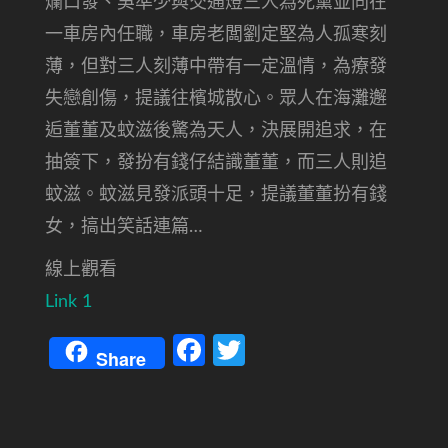
爛口發、吳準少與交通燈三人為死黨並同在
一車房內任職，車房老闆劉定堅為人孤寒刻
薄，但對三人刻薄中帶有一定溫情，為療發
失戀創傷，提議往檳城散心。眾人在海灘邂
逅董董及蚊滋後驚為天人，決展開追求，在
抽簽下，發扮有錢仔結識董董，而三人則追
蚊滋。蚊滋見發派頭十足，提議董董扮有錢
女，搞出笑話連篇…
線上觀看
Link 1
Facebook
Twitter
Share