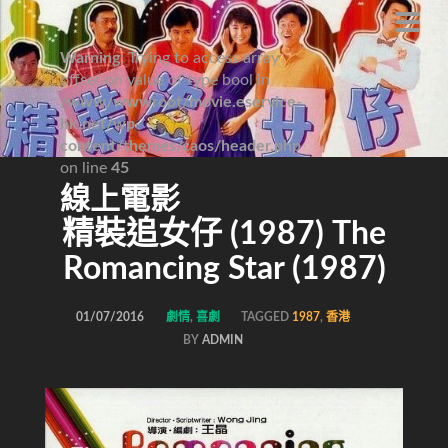
Warning
: Trying to access array
offset on value of type bool in
/www/wwwroot/movie.eservice-
hk.net/wp-
content/themes/caos/header.php
on line
45
線上電影
精裝追女仔 (1987) The
Romancing Star (1987)
01/07/2016
劇情
,
喜劇
TAGGED
1987
,
香港
BY
ADMIN