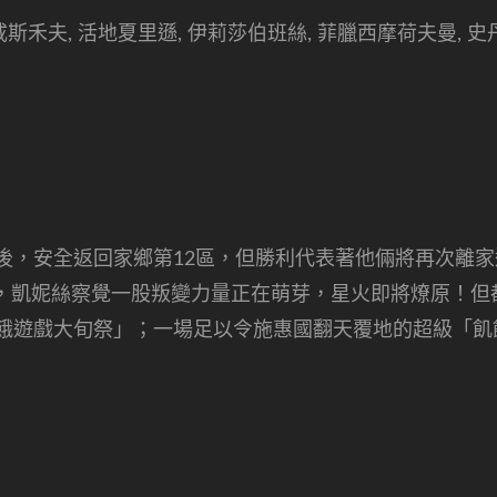
安咸斯禾夫, 活地夏里遜, 伊莉莎伯班絲, 菲臘西摩荷夫曼, 史
」後，安全返回家鄉第12區，但勝利代表著他倆將再次離
，凱妮絲察覺一股叛變力量正在萌芽，星火即將燎原！但
飢餓遊戲大旬祭」；一場足以令施惠國翻天覆地的超級「飢