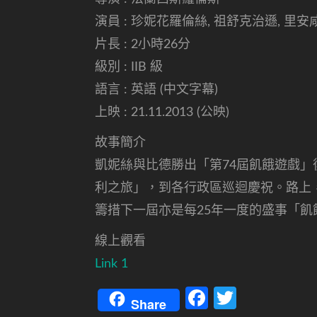
演員 : 珍妮花羅倫絲, 祖舒克治遜, 里
片長 : 2小時26分
級別 : IIB 級
語言 : 英語 (中文字幕)
上映 : 21.11.2013 (公映)
故事簡介
凱妮絲與比德勝出「第74屆飢餓遊戲
利之旅」，到各行政區巡迴慶祝。路上
籌措下一屆亦是每25年一度的盛事「
線上觀看
Link 1
Facebook
Twitter
Share