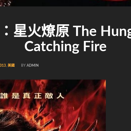
星火燎原 The Hunger
Catching Fire
013
,
美國
BY
ADMIN