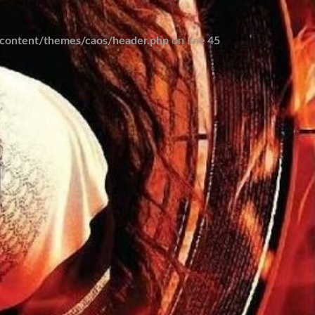
ontent/themes/caos/header.php
on line
45