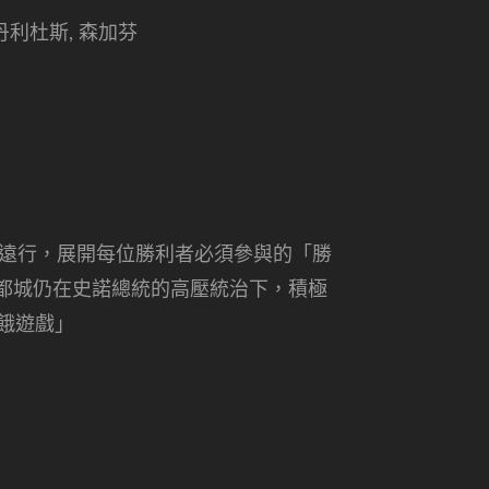
丹利杜斯, 森加芬
家遠行，展開每位勝利者必須參與的「勝
都城仍在史諾總統的高壓統治下，積極
餓遊戲」