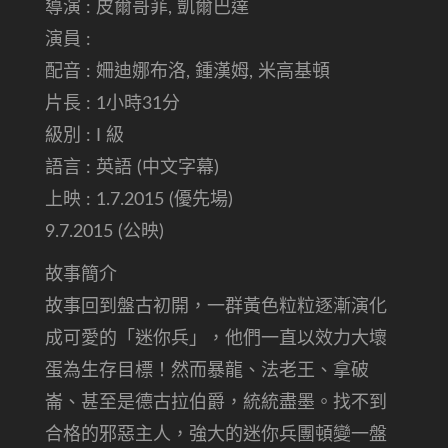
導演 : 皮爾哥菲, 凱爾巴達
演員 :
配音 : 姍迪娜布洛, 鍾漢姆, 米高基頓
片長 : 1小時31分
級別 : I 級
語言 : 英語 (中文字幕)
上映 : 1.7.2015 (優先場)
9.7.2015 (公映)
故事簡介
故事回到盤古初開，一群黃色粒粒逐漸演化
成可愛的「迷你兵」，他們一直以效力大壞
蛋為生存目標！然而暴龍、法老王、拿破
崙、甚至是德古拉伯爵，統統盡墨。找不到
合格的邪惡主人，強大的迷你兵團頓變一盤