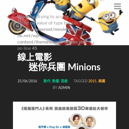
Warning
: Trying to access array
offset on value of type bool in
/www/wwwroot/movie.eservice-
hk.net/wp-
content/themes/caos/header.php
on line
45
線上電影
迷你兵團 Minions
25/06/2016
動作
,
動畫
,
喜劇
TAGGED
2015
,
美國
BY
ADMIN